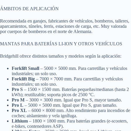
ÁMBITOS DE APLICACIÓN
Recomendada en garajes, fabricantes de vehículos, bomberos, talleres,
aparcamientos, túneles, ferris, estaciones de carga, etc. Muy valorada
por cuerpos de bomberos en el norte de Alemania.
MANTAS PARA BATERÍAS LI-ION Y OTROS VEHÍCULOS
Bridgehill ofrece distintos tamaños y modelos según la aplicación:
Forklift Small
– 5000 × 5000 mm. Para carretillas y vehículos
industriales; un solo uso.
Forklift Big
– 7000 × 7000 mm. Para carretillas y vehículos
industriales; un solo uso.
Pro S
– 1500 × 1500 mm. Baterías pequeñas/medianas (hasta 2
kWh); reutilizable; soporta picos de 2500 °C.
Pro M
– 3000 × 3000 mm. Igual que Pro S, mayor tamaño.
Pro L
– 5000 × 5000 mm. Igual que Pro S, gran tamaño.
Pro XL
– 6000 × 8000 mm. Alto rendimiento para incendios de
coches; aislamiento y vela ignífuga.
Lithium
– 1800 × 1800 mm. Para baterías grandes (e-scooters,
e-bikes, contenedores ASP).